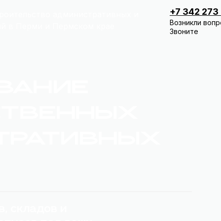
+7 342 273
роительство административных и
Возникли вопр
й в Перми и Пермском крае
Звоните
ВАНИЕ
СТВЕННЫХ
ТРАТИВНЫХ
, складов и