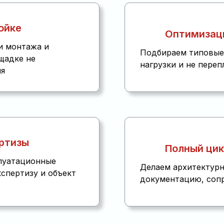
ойке
Оптимизац
и монтажа и
Подбираем типовые 
щадке не
нагрузки и не переп
ия
ртизы
Полный цик
плуатационные
Делаем архитектурн
кспертизу и объект
документацию, сопр