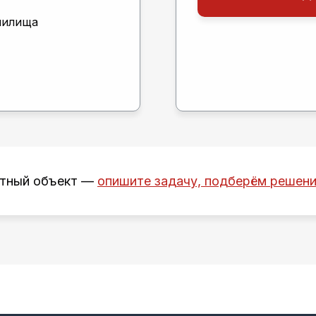
нилища
ртный объект —
опишите задачу, подберём решен