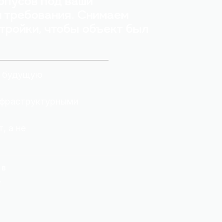
рпусов под ваши
и требования. Снимаем
стройки, чтобы объект был
и будущую
нфраструктурными
, а не
 в
.