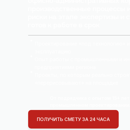
офисно‑административных ко
производственные процессы 
риски на этапе экспертизы и 
готов к работе в срок
Проектирование «под технологию» 
эксплуатацию
Опыт работы с промышленными и и
предприятиями региона
Проекты, по которым реально строят
«перерисовывают» на площадке
От подрядчика с опытом 15+ лет
промышленном проектировании
ПОЛУЧИТЬ СМЕТУ ЗА 24 ЧАСА